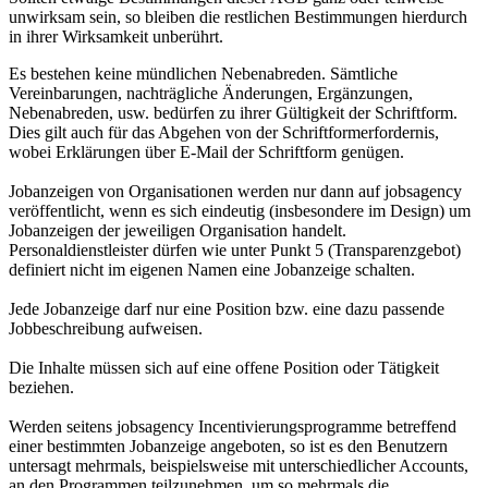
unwirksam sein, so bleiben die restlichen Bestimmungen hierdurch
in ihrer Wirksamkeit unberührt.
Es bestehen keine mündlichen Nebenabreden. Sämtliche
Vereinbarungen, nachträgliche Änderungen, Ergänzungen,
Nebenabreden, usw. bedürfen zu ihrer Gültigkeit der Schriftform.
Dies gilt auch für das Abgehen von der Schriftformerfordernis,
wobei Erklärungen über E-Mail der Schriftform genügen.
Jobanzeigen von Organisationen werden nur dann auf jobsagency
veröffentlicht, wenn es sich eindeutig (insbesondere im Design) um
Jobanzeigen der jeweiligen Organisation handelt.
Personaldienstleister dürfen wie unter Punkt 5 (Transparenzgebot)
definiert nicht im eigenen Namen eine Jobanzeige schalten.
Jede Jobanzeige darf nur eine Position bzw. eine dazu passende
Jobbeschreibung aufweisen.
Die Inhalte müssen sich auf eine offene Position oder Tätigkeit
beziehen.
Werden seitens jobsagency Incentivierungsprogramme betreffend
einer bestimmten Jobanzeige angeboten, so ist es den Benutzern
untersagt mehrmals, beispielsweise mit unterschiedlicher Accounts,
an den Programmen teilzunehmen, um so mehrmals die