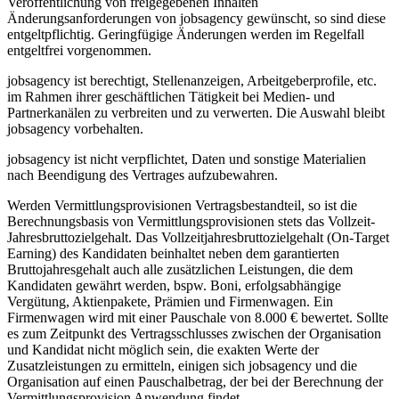
Veröffentlichung von freigegebenen Inhalten
Änderungsanforderungen von jobsagency gewünscht, so sind diese
entgeltpflichtig. Geringfügige Änderungen werden im Regelfall
entgeltfrei vorgenommen.
jobsagency ist berechtigt, Stellenanzeigen, Arbeitgeberprofile, etc.
im Rahmen ihrer geschäftlichen Tätigkeit bei Medien- und
Partnerkanälen zu verbreiten und zu verwerten. Die Auswahl bleibt
jobsagency vorbehalten.
jobsagency ist nicht verpflichtet, Daten und sonstige Materialien
nach Beendigung des Vertrages aufzubewahren.
Werden Vermittlungsprovisionen Vertragsbestandteil, so ist die
Berechnungsbasis von Vermittlungsprovisionen stets das Vollzeit-
Jahresbruttozielgehalt. Das Vollzeitjahresbruttozielgehalt (On-Target
Earning) des Kandidaten beinhaltet neben dem garantierten
Bruttojahresgehalt auch alle zusätzlichen Leistungen, die dem
Kandidaten gewährt werden, bspw. Boni, erfolgsabhängige
Vergütung, Aktienpakete, Prämien und Firmenwagen. Ein
Firmenwagen wird mit einer Pauschale von 8.000 € bewertet. Sollte
es zum Zeitpunkt des Vertragsschlusses zwischen der Organisation
und Kandidat nicht möglich sein, die exakten Werte der
Zusatzleistungen zu ermitteln, einigen sich jobsagency und die
Organisation auf einen Pauschalbetrag, der bei der Berechnung der
Vermittlungsprovision Anwendung findet.