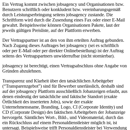
Ein Vertrag kommt zwischen jobsagency und Organisationen bzw.
Benutzern schriftlich oder konkludent bzw. vereinbarungsgemäß
durch Leistungserbringung seitens jobsagency zustande. Die
Schriftform wird durch die Zusendung eines Fax oder einer E-Mail
gewahrt. Beispielsweise können Organisationen Pakete, laut der
jeweils gültigen Preisliste, auf der Plattform erwerben.
Der Vertragspartner ist an den von ihm erteilten Auftrag gebunden.
Nach Zugang dieses Auftrages bei jobsagency (sei es schriftlich
oder per E-Mail oder per direkter Onlinebestellung) ist der Auftrag
seitens des Vertragspartners unwiderrufbar (nicht stornierbar).
jobsagency ist berechtigt, einen Vertragsabschluss ohne Angabe von
Gründen abzulehnen.
Transparenz und Klarheit über den tatsächlichen Arbeitgeber
(“Transparenzgebot”) sind für Bewerber unerlässlich, deshalb sind
auf der jobsagency Plattform ausschließlich Jobanzeigen erlaubt, aus
denen eindeutig der tatsächliche und faktische Standort (exakte
Örtlichkeit des inserierten Jobs), sowie der exakte
Unternehmensname, Branding, Logo, CI (Corporate Identity) und
CD (Corporate Design) des faktischen Arbeitgebers der Jobanzeige
hervorgeht. Sämtliches Wort-, Bild-, und Videomaterial, durch das
ein Rückschluss auf einem Personaldienstleister möglich ist, ist
untersagt. Beispielsweise trifft Personaldienstleister bei Verwendung