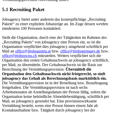
5.1 Recruiting Paket
Jobsagency bietet unter anderem das kostenpflichtige „Recruiting
Pakete“ zu einer expliziten Jobanzeige an. Im Zuge dessen werden
mindestens 100 Personen kontaktiert.
Stellt die Organisation, durch eine der Tätigkeiten im Rahmen des
„Recruiting Pakets“ von jobsagency eine Person ein, so ist die
Organisation verpflichtet dies jobsagency umgehend schriftlich per
Mail an
office@itjobsaustria.at
bzw.
office@itjobsgermany.de
bzw.
office@itjobsswiss.ch
mitzuteilen. Weiters verpflichtet sich die
Organisation den ersten Gehaltsnachweis an jobsagency schriftlich,
per Mail, zu übermitteln. Der Gehaltsnachweis ist die Basis zur
Berechnung der Vermittlungsprovision.
Übermittelt die
Organisation den Gehaltsnachweis nicht fristgerecht, so stuft
jobsagency das Gehalt als Berechnungsbasis marktüblich ein.
Die Vermittlungsprovision ist in der Bestellung bzw. Beauftragung
festgehalten. Die Vermittlungsprovision ist nach sechs
Arbeitsmonaten ab Anstellungsdatum der Person fällig, sofern die
Organisation keine behördliche Abmeldebestätigung, schriftlich per
Mail, an jobsagency gesendet hat. Eine provisionswirksame
Vermittlung besteht, wenn eine Person binnen einem Jahr ab
Kontaktaufnahme bzw. Tätigkeit durch jobsagency bei der