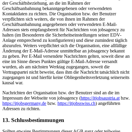
der Geschäftsbeziehung, an die im Rahmen der
Geschäftsanbahnung bekanntgegebenen oder verwendeten
Kontaktdaten zu richten. Die Organisation bzw. der Benutzer
verpflichten sich weiters, die von ihnen im Rahmen der
Geschäftsanbahnung angegebenen oder verwendeten E-Mail-
Adressen stets empfangsbereit für Nachrichten von jobsagency zu
halten (im Besonderen die Sicherheitseinstellungen seiner EDV-
Anlage entsprechend zu konfigurieren) und diese zumindest täglich
abzurufen. Weiters verpflichtet sich die Organisation, eine allfällige
Änderung der E-Mail-Adresse unmittelbar an jobsagency bekannt
zu geben. Per E-Mail versendete Nachrichten gelten, soweit diese an
eine im Sinne dieses Punktes gültige E-Mail-Adresse versandt
wurden, als am nächsten Werktag zugegangen, soweit die
Vertragspartei nicht beweist, dass ihm die Nachricht tatsächlich nicht
zugegangen ist und hierfür keine Obliegenheitsverletzung seinerseits
kausal war.
Nachrichten der Organisation bzw. der Benutzer sind an die im
Impressum der Webseite von jobsagency (
https://itjobsaustria.at
bzw.
https://itjobsgermany.de
bzw.
https://itjobsswiss.ch
) angeführten
Adressen zu richten.
13. Schlussbestimmungen
Sollten etwaige Bestimmungen dieser AGB ganz oder teilweise