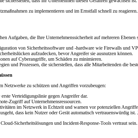
die sicherstellen, dass Ihr Unternehmen diesen Gefahren gewachsen ist.
hutzmaßnahmen zu implementieren und im Ernstfall schnell zu reagiere
chen Aufgaben, die Ihre Unternehmenssicherheit auf mehreren Ebenen s
figuration von Sicherheitssoftware und -hardware wie Firewalls und V
herheitslücken aufzudecken, bevor Angreifer sie ausnutzen können.
ionen auf Cyberangriffe, um Schäden zu minimieren.
egien und Prozessen, die sicherstellen, dass alle Mitarbeitenden die b
müssen
, um Netzwerke zu schützen und Angriffen vorzubeugen:
e erste Verteidigungslinie gegen Angreifer dar.
ote-Zugriff auf Unternehmensressourcen.
vitäten im Netzwerk in Echtzeit und warnen vor potenziellen Angriffe
sgeht, dass kein Nutzer oder Gerät automatisch vertrauenswürdig ist. J
, Cloud-Sicherheitslösungen und Incident-Response-Tools vertraut sein.